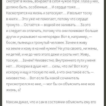
смотрят в жизнь, вбирают в себя чужое горе. Глаза у них,
должно быть. особенные… И сердце тоже…
Насмотрятся на жизнь и затоскуют… И вольют тоску
в книги… Это уже не помогает, потому что сердце
тронуто… Остаётся — водкой ее заливать… За это
и следует их отличить, потому что они понимают больше
других и указывают на непорядки. Вот я, например, —
босяк, пьяница и тронутый человек. Зачем я живу
на земле и кому я на ней нужен? Ни угла своего, ни жены,
ни детей, и ни до чего этого даже и охоты нет. Живу,
тоскую… Зачем? Неизвестно. Внутреннего пути у меня
нет… Искорки в душе нет… силы, что ли? Вот я эту
искорку и ищу и тоскую по ней, а что она такое есть —
неизвестно… Вот если бы какой сочинитель
присмотрелся ко мне, — мог бы он объяснить мне мою
жизнь, а?
Максим думал, что и сам в состоянии объяснить ему его