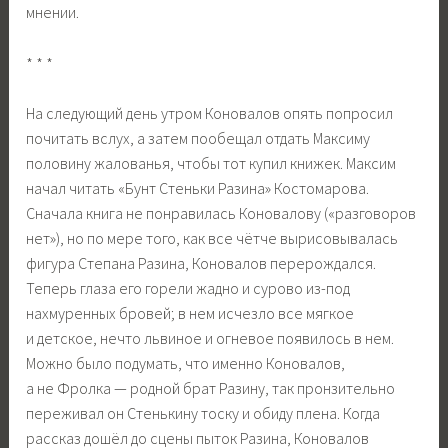
мнении.
* * *
На следующий день утром Коновалов опять попросил
почитать вслух, а затем пообещал отдать Максиму
половину жалованья, чтобы тот купил книжек. Максим
начал читать «Бунт Стеньки Разина» Костомарова.
Сначала книга не понравилась Коновалову («разговоров
нет»), но по мере того, как все чётче вырисовывалась
фигура Степана Разина, Коновалов перерождался.
Теперь глаза его горели жадно и сурово из-под
нахмуренных бровей; в нем исчезло все мягкое
и детское, нечто львиное и огневое появилось в нем.
Можно было подумать, что именно Коновалов,
а не Фролка — родной брат Разину, так пронзительно
переживал он Стенькину тоску и обиду плена. Когда
рассказ дошёл до сцены пыток Разина, Коновалов