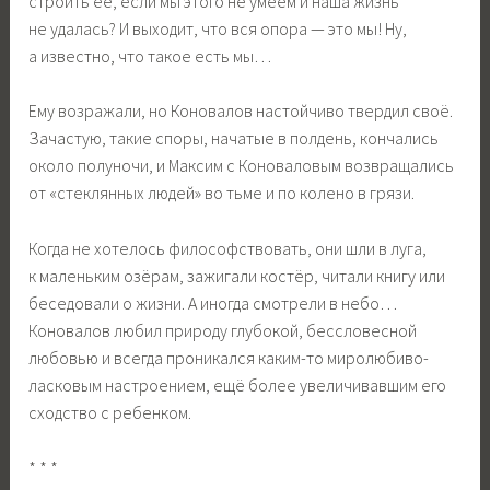
строить ее, если мы этого не умеем и наша жизнь
не удалась? И выходит, что вся опора — это мы! Ну,
а известно, что такое есть мы…
Ему возражали, но Коновалов настойчиво твердил своё.
Зачастую, такие споры, начатые в полдень, кончались
около полуночи, и Максим с Коноваловым возвращались
от «стеклянных людей» во тьме и по колено в грязи.
Когда не хотелось философствовать, они шли в луга,
к маленьким озёрам, зажигали костёр, читали книгу или
беседовали о жизни. А иногда смотрели в небо…
Коновалов любил природу глубокой, бессловесной
любовью и всегда проникался каким-то миролюбиво-
ласковым настроением, ещё более увеличивавшим его
сходство с ребенком.
* * *