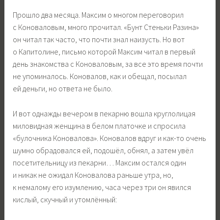
Прошло два месяца. Максим о многом переговорил
с Коноваловым, много прочитал. «Бунт Стеньки Разина»
он читал так часто, что почти знал наизусть. Но вот
о Капитолине, письмо которой Максим читал в первый
день знакомства с Коноваловым, за все это время почти
не упоминалось. Коновалов, как и обещал, посылал
ей деньги, но ответа не было.
И вот однажды вечером в пекарню вошла круглолицая
миловидная женщина в белом платочке и спросила
«булочника Коновалова». Коновалов вдруг и как-то очень
шумно обрадовался ей, подошёл, обнял, а затем увёл
посетительницу из пекарни… Максим остался один
и никак не ожидал Коновалова раньше утра, но,
к немалому его изумлению, часа через три он явился
кислый, скучный и утомлённый: