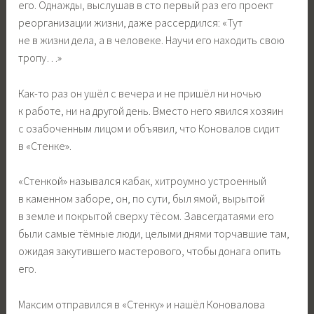
его. Однажды, выслушав в сто первый раз его проект
реорганизации жизни, даже рассердился: «Тут
не в жизни дела, а в человеке. Научи его находить свою
тропу…»
Как-то раз он ушёл с вечера и не пришёл ни ночью
к работе, ни на другой день. Вместо него явился хозяин
с озабоченным лицом и объявил, что Коновалов сидит
в «Стенке».
«Стенкой» назывался кабак, хитроумно устроенный
в каменном заборе, он, по сути, был ямой, вырытой
в земле и покрытой сверху тёсом. Завсегдатаями его
были самые тёмные люди, целыми днями торчавшие там,
ожидая закутившего мастерового, чтобы донага опить
его.
Максим отправился в «Стенку» и нашёл Коновалова