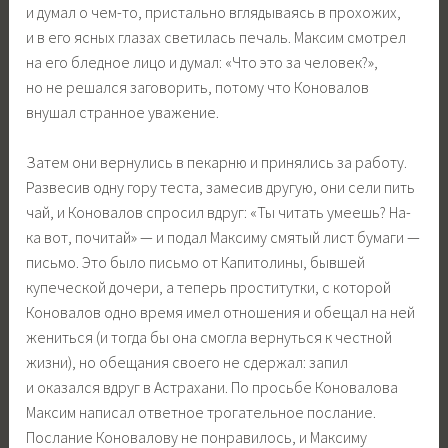
и думал о чем-то, пристально вглядываясь в прохожих,
и в его ясных глазах светилась печаль. Максим смотрел
на его бледное лицо и думал: «Что это за человек?»,
но не решался заговорить, потому что Коновалов
внушал странное уважение.
Затем они вернулись в пекарню и принялись за работу.
Развесив одну гору теста, замесив другую, они сели пить
чай, и Коновалов спросил вдруг: «Ты читать умеешь? На-
ка вот, почитай» — и подал Максиму смятый лист бумаги —
письмо. Это было письмо от Капитолины, бывшей
купеческой дочери, а теперь проститутки, с которой
Коновалов одно время имел отношения и обещал на ней
жениться (и тогда бы она смогла вернуться к честной
жизни), но обещания своего не сдержал: запил
и оказался вдруг в Астрахани. По просьбе Коновалова
Максим написал ответное трогательное послание.
Послание Коновалову не понравилось, и Максиму