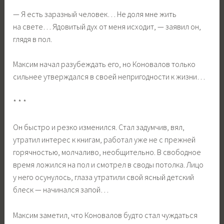
— Я есть заразный человек… Не доля мне жить
на свете… Ядовитый дух от меня исходит, — заявил он,
глядя в пол.
Максим начал разубеждать его, но Коновалов только
сильнее утверждался в своей непригодности к жизни…
* * *
Он быстро и резко изменился. Стал задумчив, вял,
утратил интерес к книгам, работал уже не с прежней
горячностью, молчаливо, необщительно. В свободное
время ложился на пол и смотрел в своды потолка. Лицо
у него осунулось, глаза утратили свой ясный детский
блеск — начинался запой…
Максим заметил, что Коновалов будто стал чуждаться