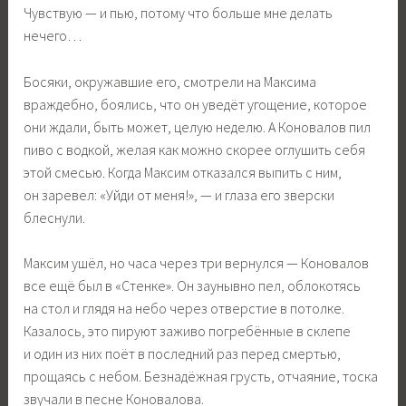
Чувствую — и пью, потому что больше мне делать
нечего…
Босяки, окружавшие его, смотрели на Максима
враждебно, боялись, что он уведёт угощение, которое
они ждали, быть может, целую неделю. А Коновалов пил
пиво с водкой, желая как можно скорее оглушить себя
этой смесью. Когда Максим отказался выпить с ним,
он заревел: «Уйди от меня!», — и глаза его зверски
блеснули.
Максим ушёл, но часа через три вернулся — Коновалов
все ещё был в «Стенке». Он заунывно пел, облокотясь
на стол и глядя на небо через отверстие в потолке.
Казалось, это пируют заживо погребённые в склепе
и один из них поёт в последний раз перед смертью,
прощаясь с небом. Безнадёжная грусть, отчаяние, тоска
звучали в песне Коновалова.