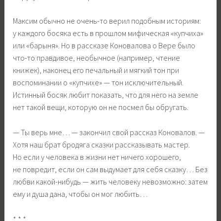
Максим обычно не очень-то верил подобным историям:
у каждого босяка есть в прошлом мифическая «купчиха»
или «барыня». Но в рассказе Коновалова о Вере было
что-то правдивое, необычное (например, чтение
книжек), наконец его печальный и мягкий тон при
воспоминании о «купчихе» — тон исключительный.
Истинный босяк любит показать, что для него на земле
нет такой вещи, которую он не посмел бы обругать.
— Ты верь мне… — закончил свой рассказ Коновалов. —
Хотя наш брат бродяга сказки рассказывать мастер.
Но если у человека в жизни нет ничего хорошего,
не повредит, если он сам выдумает для себя сказку… Без
любви какой-нибудь — жить человеку невозможно: затем
ему и душа дана, чтобы он мог любить…
* * *