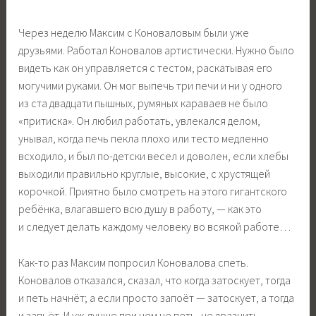
Через неделю Максим с Коноваловым были уже
друзьями. Работал Коновалов артистически. Нужно было
видеть как он управляется с тестом, раскатывая его
могучими руками. Он мог выпечь три печи и ни у одного
из ста двадцати пышных, румяных караваев не было
«притиска». Он любил работать, увлекался делом,
унывал, когда печь пекла плохо или тесто медленно
всходило, и был по-детски весел и доволен, если хлебы
выходили правильно круглые, высокие, с хрустящей
корочкой. Приятно было смотреть на этого гигантского
ребёнка, влагавшего всю душу в работу, — как это
и следует делать каждому человеку во всякой работе…
Как-то раз Максим попросил Коновалова спеть.
Коновалов отказался, сказал, что когда затоскует, тогда
и петь начнёт; а если просто запоёт — затоскует, а тогда
и запьёт. И уж лучше при нем не петь, не дразнить.