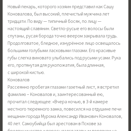
Новый пекарь, которого хозяин представил как Сашу
Коновалова, был высокий, плечистый мужчина лет
тридцати. По виду — типичный босяк, по лицу —
настоящий славянин. Светло-русые его волосы были
спутаны, русая борода точно веером закрывала грудь.
Продолговатое, бледное, изнурённое лицо освещалось
большими голубыми ласковыми глазами. Его красивые
губы слегка виновато улыбались под русыми усами. Рука
его, протянутая для рукопожатия, была длинная,
с широкой кистью.
Коновалов
Рассеянно пробегая глазами газетный лист, я встретил
фамилию – Коновалов и, заинтересованный ею,
прочитал следующее: «Вчера ночью, в 3-й камере
местного тюремного замка, повесился на отдушине печи
мещанин города Мурома Александр Иванович Коновалов,
40 лет. Самоубийца был арестован в Пскове за
бродяжничество и пересылался этапным порядком на