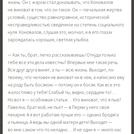
жизнь. Он с жаром стал доказывать, что Коновалов
не виноват в том, что он такое. Он — печальная жертва
условий, существо равноправное, исторической
несправедливостью сведённое на степень социального
нуля. Коновалов, слушая это, молчал, и в его глазах
зарождалась хорошая, светлая улыбка:
— Как ты, брат, легко рассказываешь! Откуда только
тебе все эти дела известны? Впервые мне такая речь.
Все друг друга винят, а ты — всю жизнь. Выходит, по-
твоему, что человек не виноват ни в чем, а написано ему
на роду быть босяком — потому он и босяк. Как все это
жалостливо у тебя! Слабый ты, видно, сердцем-то!…
Но вот я — особливая статья… Кто виноват, что я пью?
Павелка, брат мой, не пьёт — в Перми у него своя
пекарня. А я вот работаю лучше его — однако бродяга
и пьяница. А ведь мы одной матери дети! Выходит —
во мне самом что-то неладно… И не один я — много нас