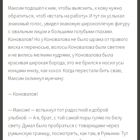
Максим подошёл к ним, чтобы выяснить, к кому нужно
обратиться, чтоб «встать на работу». И тут он услыхал
знакомый голос, увидел знакомую широкоплечую фигуру
с овальным лицом и большими голубыми глазами.
Коновалов? Но у Коновалова не было шрама от правого
виска к переносью, волосы Коновалова были светлее
и не вились мелкими кудрями; у Коновалова была
красивая широкая борода, это же брился и носил усы
концами книзу, как хохол. Когда перестали бить сваю,
Максим окликнул мужчину:
— Коновалов!
— Максим! — вспыхнул тот радостной и доброй
улыбкой. — А я, брат, с той самой поры гуляю по белу
свету. Думал было пробраться с товарищами через
румынскую границу, посмотреть, как там, в Румынии. Тут