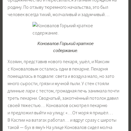
родину. По отзыву тюремного начальства, это был
человек всегда тихий, молчаливый и задумчивый…
Коновалов Горький краткое
содержание.
Хозяин, представив нового пекаря, ушёл, и Максим
с Коноваловым остались одни в пекарне. Пекарня
помещалась в подвале: света и воздуха мало, но зато
много сырости, грязи и мучной пыли. У стен стояли
длинные лари с тестом, громадная печь занимала почти
треть пекарни. Сводчатый, закопчённый потолок давил
своей тяжестью… Коновалов осмотрел пекарню
и предложил выйти на улицу: «…От моря я пришёл…
В Каспии на ватагах работал… и вдруг сразу с широты
такой — бух в яму!» На улице Коновалов сидел молча