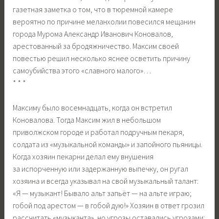
газетная заметка о том, что в тюремной камере
вероятно по причине меланхолии повесился мещанин
города Мурома Александр Иванович Коновалов,
арестованный за бродяжничество. Максим своей
повестью решил несколько яснее осветить причину
самоубийства этого «славного малого»…
* * *
Максиму было восемнадцать, когда он встретил
Коновалова. Тогда Максим жил в небольшом
приволжском городе и работал подручным пекаря,
солдата из «музыкальной команды» и запойного пьяницы.
Когда хозяин пекарни делал ему внушения
за испорченную или задержанную выпечку, он ругал
хозяина и всегда указывал на свой музыкальный талант:
«Я — музыкант! Бывало альт запьёт — на альте играю;
гобой под арестом — в гобой дую!» Хозяин в ответ грозил
рассчитать «музыканта», но угрозы оставались угрозами: