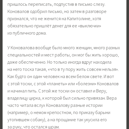
пришлось переписать, подпустив в письмо слезу.
Коновалов одобрил письмо, но затем в разговоре
признался, что не женится на Капитолине, хотя
обязательно пришлёт денег для ее «выключки»
из публичного дома.
У Коновалова вообще было много женщин, много разных
специальностей и мест работы, он мог бы жить хорошо,
даже обеспеченно. Но только иногда вдруг находила
на него тоска такая, «что в ту пору жить совсем нельзя».
Как будто он один человек на всем белом свете. И вот
с этой тоски, с этой «планеты» или «болезни» Коновалов
и начинал пить. С этой же тоски он оставил и Веру,
владелицу цирка, к которой был сильно привязан. Вера
часто читала вслух Коновалову разные истории
(например, о немом крепостном, по приказу барыни
утопившем собаку), а на прощание так укусила его
за руку, что остался шрам.