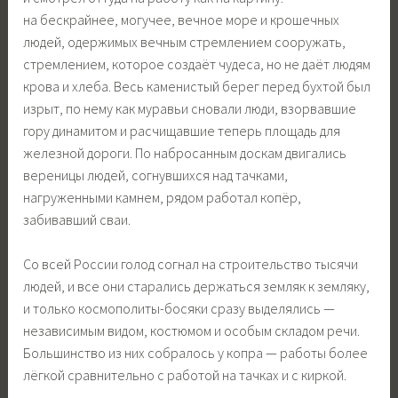
на бескрайнее, могучее, вечное море и крошечных
людей, одержимых вечным стремлением сооружать,
стремлением, которое создаёт чудеса, но не даёт людям
крова и хлеба. Весь каменистый берег перед бухтой был
изрыт, по нему как муравьи сновали люди, взорвавшие
гору динамитом и расчищавшие теперь площадь для
железной дороги. По набросанным доскам двигались
вереницы людей, согнувшихся над тачками,
нагруженными камнем, рядом работал копёр,
забивавший сваи.
Со всей России голод согнал на строительство тысячи
людей, и все они старались держаться земляк к земляку,
и только космополиты-босяки сразу выделялись —
независимым видом, костюмом и особым складом речи.
Большинство из них собралось у копра — работы более
лёгкой сравнительно с работой на тачках и с киркой.