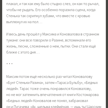
плакал, и так как ему было стыдно слез, он как-то рычал,
чтобы не рыдать. Его особенно поразила сцена, когда
Стенька так скрипнул зубами, что вместе с кровью
выплюнул их на пол…
И весь день прошёл у Максима и Коновалова в странном
тумане: они все говорили о Разине, вспоминали его
жизнь, песни, сложенные о нем, пытки. Они стали ещё
ближе с этого дня…
* * *
Максим потом ещё несколько раз читал Коновалову
«Бунт Стеньки Разина», затем «Тараса Бульбу», «Бедных
людей». Тарас тоже очень понравился Коновалову,
но не мог затемнить впечатления от книги Костомарова.
«Бедных людей» Коновалов не понял, забраковал
он и Пугачева: «Ах, шельма клеймёная, — ишь ты! Царским