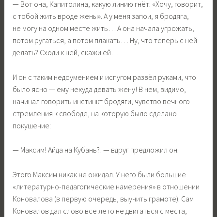
— Вот она, Капитолина, какую линию гнёт: «Хочу, говорит,
с тобой жить вроде жены». А у меня запои, я бродяга,
не могу на одном месте жить… А она начала угрожать,
потом ругаться, а потом плакать… Ну, что теперь с ней
делать? Сходи к ней, скажи ей…
И он с таким недоумением и испугом развёл руками, что
было ясно — ему некуда девать жену! В нем, видимо,
начинал говорить инстинкт бродяги, чувство вечного
стремления к свободе, на которую было сделано
покушение:
— Максим! Айда на Кубань?! — вдруг предложил он.
Этого Максим никак не ожидал. У него были большие
«литературно-педагогические намерения» в отношении
Коновалова (в первую очередь, выучить грамоте). Сам
Коновалов дал слово все лето не двигаться с места,