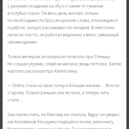
с резкими складками на лбу и с каким-то туманом
в голубых глазах. Он весь день молчал, только
по необходимости бросая краткие слова, относящиеся
к работе, понуро расхаживал по пекарне. В нем точно
погасло что-то; он работал медленно и вяло, связанный
своими думами.
Только вечером он попросил почитать про Стеньку.
Но слушал угрюмо, глядя не мигая в своды потолка. Затем
коротко рассказал про Капитолину:
— Опять стала на свою точку и больше никаких… Все по-
старому. Только раньше она не пила, а теперь пить
стала…
Они легли спать, но Максиму не спалось. Вдруг он увидел,
как Коновалов бесшумно подошёл к полке, взял книгу
Костомарова, и поднёс к глазам. Он задумчиво водил