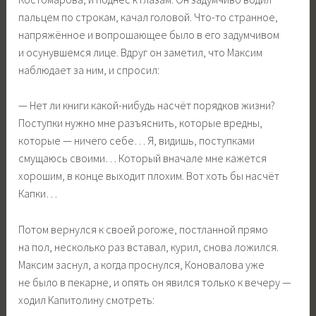
пальцем по строкам, качал головой. Что-то странное,
напряжённое и вопрошающее было в его задумчивом
и осунувшемся лице. Вдруг он заметил, что Максим
наблюдает за ним, и спросил:
— Нет ли книги какой-нибудь насчёт порядков жизни?
Поступки нужно мне разъяснить, которые вредны,
которые — ничего себе… Я, видишь, поступками
смущаюсь своими… Который вначале мне кажется
хорошим, в конце выходит плохим. Вот хоть бы насчёт
Капки…
Потом вернулся к своей рогоже, постланной прямо
на пол, несколько раз вставал, курил, снова ложился.
Максим заснул, а когда проснулся, Коновалова уже
не было в пекарне, и опять он явился только к вечеру —
ходил Капитолину смотреть: