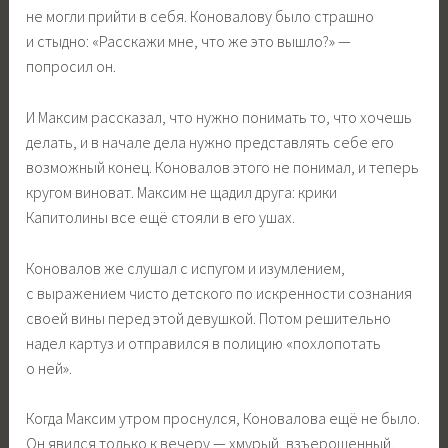
не могли прийти в себя. Коновалову было страшно
и стыдно: «Расскажи мне, что же это вышло?» —
попросил он.
И Максим рассказал, что нужно понимать то, что хочешь
делать, и в начале дела нужно представлять себе его
возможный конец. Коновалов этого не понимал, и теперь
кругом виноват. Максим не щадил друга: крики
Капитолины все ещё стояли в его ушах.
Коновалов же слушал с испугом и изумлением,
с выражением чисто детского по искренности сознания
своей вины перед этой девушкой. Потом решительно
надел картуз и отправился в полицию «похлопотать
о ней».
Когда Максим утром проснулся, Коновалова ещё не было.
Он явился только к вечеру — хмурый, взъерошенный,