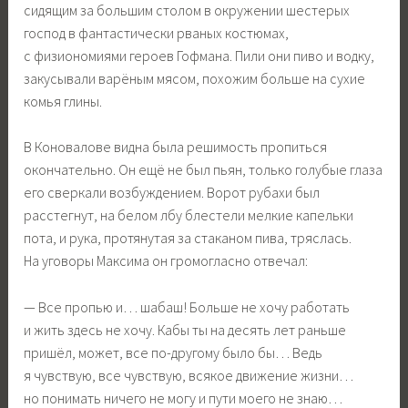
сидящим за большим столом в окружении шестерых
господ в фантастически рваных костюмах,
с физиономиями героев Гофмана. Пили они пиво и водку,
закусывали варёным мясом, похожим больше на сухие
комья глины.
В Коновалове видна была решимость пропиться
окончательно. Он ещё не был пьян, только голубые глаза
его сверкали возбуждением. Ворот рубахи был
расстегнут, на белом лбу блестели мелкие капельки
пота, и рука, протянутая за стаканом пива, тряслась.
На уговоры Максима он громогласно отвечал:
— Все пропью и… шабаш! Больше не хочу работать
и жить здесь не хочу. Кабы ты на десять лет раньше
пришёл, может, все по-другому было бы… Ведь
я чувствую, все чувствую, всякое движение жизни…
но понимать ничего не могу и пути моего не знаю…