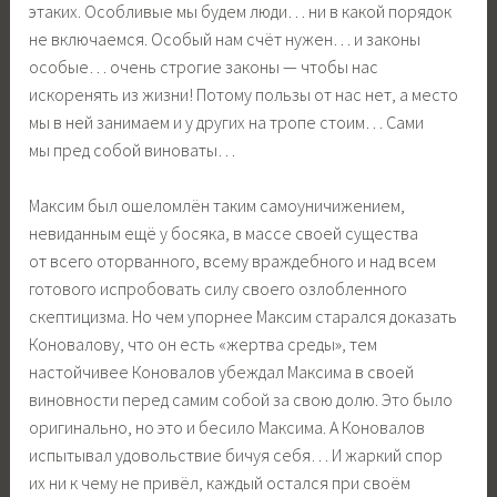
этаких. Особливые мы будем люди… ни в какой порядок
не включаемся. Особый нам счёт нужен… и законы
особые… очень строгие законы — чтобы нас
искоренять из жизни! Потому пользы от нас нет, а место
мы в ней занимаем и у других на тропе стоим… Сами
мы пред собой виноваты…
Максим был ошеломлён таким самоуничижением,
невиданным ещё у босяка, в массе своей существа
от всего оторванного, всему враждебного и над всем
готового испробовать силу своего озлобленного
скептицизма. Но чем упорнее Максим старался доказать
Коновалову, что он есть «жертва среды», тем
настойчивее Коновалов убеждал Максима в своей
виновности перед самим собой за свою долю. Это было
оригинально, но это и бесило Максима. А Коновалов
испытывал удовольствие бичуя себя… И жаркий спор
их ни к чему не привёл, каждый остался при своём