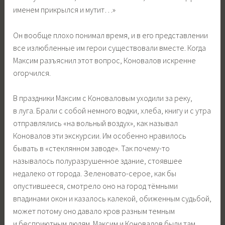
именем прикрылся и мутит…»
Он вообще плохо понимал время, и в его представлении
все излюбленные им герои существовали вместе. Когда
Максим разъяснил этот вопрос, Коновалов искренне
огорчился.
В праздники Максим с Коноваловым уходили за реку,
в луга. Брали с собой немного водки, хлеба, книгу и с утра
отправлялись «на вольный воздух», как называл
Коновалов эти экскурсии. Им особенно нравилось
бывать в «стеклянном заводе». Так почему-то
называлось полуразрушенное здание, стоявшее
недалеко от города. Зеленовато-серое, как бы
опустившееся, смотрело оно на город тёмными
впадинами окон и казалось калекой, обиженным судьбой,
может потому оно давало кров разным темным
и бесприютным людям. Максим и Коновалов были там