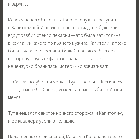
и вдруг…
Максим начал объяснять Коновалову как поступить
с Капитолиной. А поздно ночью громадный булыжник
вдруг разбил стекло пекарни — это была Капитолина
в компании какого-то пьяного мужика. Капитолина тоже
была пьяна, растрёпана, белый платок ее был сбит
в сторону, грудь лифа разорвана. Она качалась,
нецензурно бранилась, истерично взвизгивая:
— Сашка, погубил ты меня… Будь проклят! Насмеялся
ты надо мной!… Сашка, можешь ты меня убить? Утопи
меня!
Тут вмешался свисток ночного сторожа, и Капитолину
и ее кавалера увели в полицию.
Подавленные этой сценой, Максим и Коновалов долго