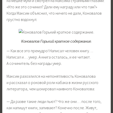
на мешке муки и смотрел на Максима странными глазами:
«Кто же это сочинил? Дали ему награду или что там?»
Когда Максим объяснил, что ничего не дали, Коновалов
грустно вздохнул:
Коновалов Горький краткое содержание.
— Как все это премудро! Написал человек книгу…
Написал и… умер. А книга осталась, и ее читают.
А сочинитель без награды умер.
Максим разозлился на непонятливость Коновалова
и рассказал о роковой роли кабака в жизни русского
литератора, чем шокировал наивного Коновалова:
— Да разве такие люди пьют? Что же они… после того,
как напишут книги, запивают? Конечно после. Живут,