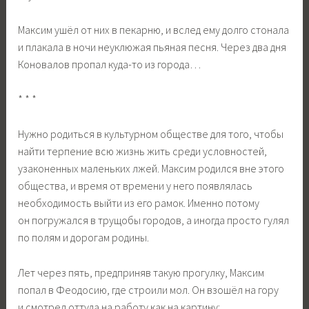
Максим ушёл от них в пекарню, и вслед ему долго стонала
и плакала в ночи неуклюжая пьяная песня. Через два дня
Коновалов пропал куда-то из города…
* * *
Нужно родиться в культурном обществе для того, чтобы
найти терпение всю жизнь жить среди условностей,
узаконенных маленьких лжей. Максим родился вне этого
общества, и время от времени у него появлялась
необходимость выйти из его рамок. Именно потому
он погружался в трущобы городов, а иногда просто гулял
по полям и дорогам родины.
Лет через пять, предприняв такую прогулку, Максим
попал в Феодосию, где строили мол. Он взошёл на гору
и смотрел оттуда на работу как на картину: